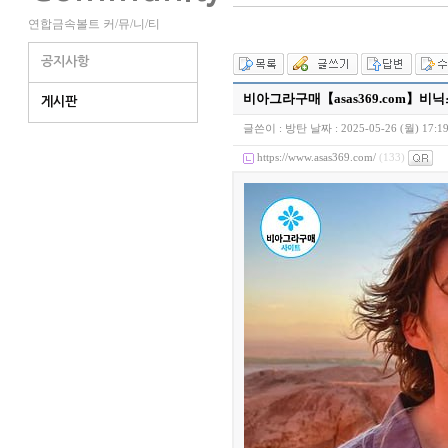
연합금속볼트 커/뮤/니/티
공지사항
비아그라구매【asas369.com】비
게시판
글쓴이 :
방탄
날짜 :
2025-05-26 (월) 17:1
https://www.asas369.com/
(133)