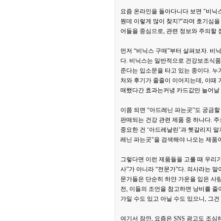
요즘 온라인을 돌아다니다 보면 "비닉스 
뭔데 이렇게 많이 찾지?"라며 호기심을 
어들을 중심으로, 관련 정보와 주의할 
먼저 “비닉스 구매”부터 살펴보자. 비
다. 비닉스는 일반적으로 건강보조식품 
준다는 입소문을 타고 있는 중이다. 누
처와 후기가 줄줄이 이어지는데, 이때 가
매했다간 효과는커녕 카드값만 늘어날 
이쯤 되면 “아드레닌 파는곳”도 궁금
판매되는 건강 관련 제품 중 하나다. 주
중요한 건 ‘아드레날린’과 헷갈리지 말
레닌 파는곳"을 검색해야 나오는 제품이
그렇다면 이런 제품들을 고를 때 우리가
사”가 아니라 “전문가”다. 의사라는 말
문가들은 단순히 하얀 가운을 입은 사람
전, 이들의 조언을 참고하면 낭비를 줄이
가일 수도 있고 아닐 수도 있으니, 그
여기서 잠깐, 요즘은 SNS 광고도 조심