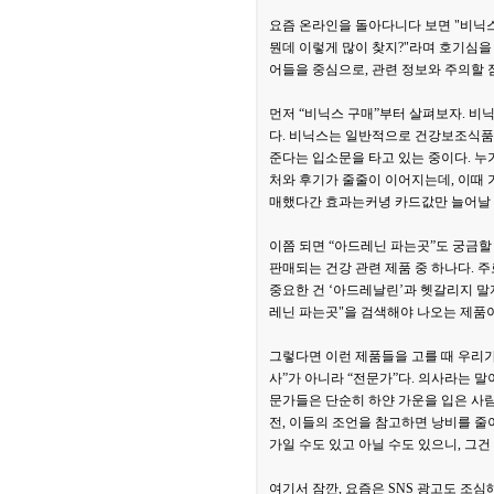
요즘 온라인을 돌아다니다 보면 "비닉스 
뭔데 이렇게 많이 찾지?"라며 호기심을 
어들을 중심으로, 관련 정보와 주의할 
먼저 “비닉스 구매”부터 살펴보자. 비
다. 비닉스는 일반적으로 건강보조식품 
준다는 입소문을 타고 있는 중이다. 누
처와 후기가 줄줄이 이어지는데, 이때 가
매했다간 효과는커녕 카드값만 늘어날 
이쯤 되면 “아드레닌 파는곳”도 궁금
판매되는 건강 관련 제품 중 하나다. 주
중요한 건 ‘아드레날린’과 헷갈리지 말
레닌 파는곳"을 검색해야 나오는 제품이
그렇다면 이런 제품들을 고를 때 우리가
사”가 아니라 “전문가”다. 의사라는 말
문가들은 단순히 하얀 가운을 입은 사람
전, 이들의 조언을 참고하면 낭비를 줄이
가일 수도 있고 아닐 수도 있으니, 그
여기서 잠깐, 요즘은 SNS 광고도 조심