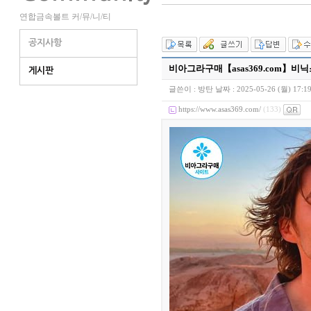
연합금속볼트 커/뮤/니/티
공지사항
비아그라구매【asas369.com】비
게시판
글쓴이 :
방탄
날짜 :
2025-05-26 (월) 17:1
https://www.asas369.com/
(133)