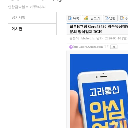
연합금속볼트 커/뮤/니/티
공지사항
탤ㄹHㄱ램 Gora43430 막폰
게시판
문의 정식업체 DGH
글쓴이 :
bbabvdfsh
날짜 :
2026-05-10 (일)
http://gora.wuaze.com
(37)