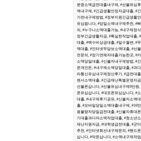
분증소액급전대출내구제, #선불유심후불
액내구제, #긴급생활안정자금대출, #긴
가전내구제방법, #정부지원긴급생활안
유심팝니다, #당일소액내구제추천, #
의, #누구나소액대출가능, #내구제정
정부긴급생활자금, #확실한작업대출, 
대출, #백수비상금대출, #일수월변, 
액대출, #인터넷무담보소액대출, #선
전문의, #장기연체자대출가능한곳, #
소액당일대출, #신불자내구제방법, #
문개인돈, #내구제소액당일대출, #과
라통신유심내구제정산후기, #급전대출드려
랜서소액대출, #긴급재난특별운영자금,
선불폰삽니다, #선불유심내구제9만원,
폰유심삽니다, #대포폰유심삽니다, #
대출, #내구제후기공유, #신불자소액
출, #모바일당일소액대출내구제, #1
용불량자당일급전대출, #신불자휴대폰소
기대출과다자소액작업대출, #청소년소액
재난지원자금, #대학생급전대출, #군
추천, #인터넷회선내구제문의, #핸드
십니다, #막폰삽니다, #소액내구제작