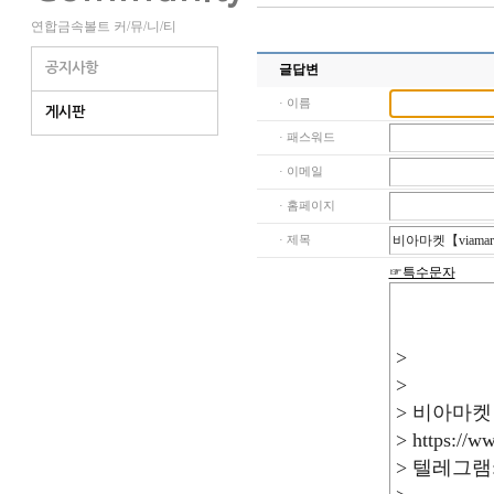
연합금속볼트 커/뮤/니/티
공지사항
글답변
· 이름
게시판
· 패스워드
· 이메일
· 홈페이지
· 제목
☞특수문자