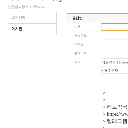
연합금속볼트 커/뮤/니/티
공지사항
글답변
· 이름
게시판
· 패스워드
· 이메일
· 홈페이지
· 제목
☞특수문자