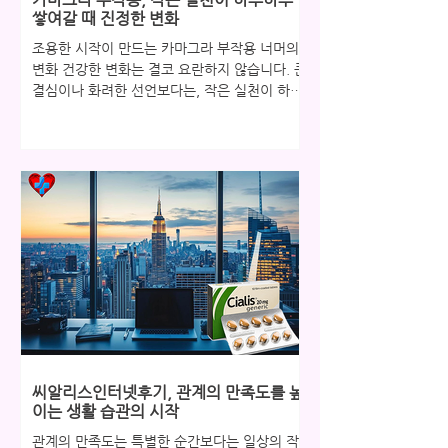
신뢰를 확인하는 중요한 대화의 장입니다. 그런
쌓여갈 때 진정한 변화
데 이 소중한 순간마다 자신감이 흔
조용한 시작이 만드는 카마그라 부작용 너머의
변화 건강한 변화는 결코 요란하지 않습니다. 큰
결심이나 화려한 선언보다는, 작은 실천이 하루
하루 쌓여갈 때 진정한 변화는 조용히 자리 잡습
니다. 마치 아침마다 물 한 잔을 마시는 습관이
나, 짧은 산책을 통해 몸과 마음이 가벼워지는
경험처럼 말이죠. 특히 남성분들께 있어 이러한
조용한 변화는 자존감 회복으로 이어지고, 이는
다시 연인관계에 긍정적인 에너지를 불어넣습니
다. 고독과 외로움을 대체하는 것은 바로 이 작
지만 확실한 변화들입니다. 혼자라고 느낄 때,
그 시작은 더욱 조용히 혼자라고 느낄 때, 쓸쓸
함이 밀려올 때 우리는 주변에 알리지 않고 조용
히 무너지곤 합니다. 하지만 발기부전 극복에 관
한 이야기를 할 때 가장 먼저 언급되는 것은 바
로 이 '은밀한 시작'입니다. 부부 또는 연인 사이
에 성관계가 중요한 이유는 단순한 육체적 결합
씨알리스인터넷후기, 관계의 만족도를 높
을 넘어, 서로에게 여전히 매력적인 존재임을 확
이는 생활 습관의 시작
인하고 외로움을 함께 녹여
관계의 만족도는 특별한 순간보다는 일상의 작