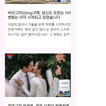
비아그라50mg구매, 당신도 모르는 사이
변화는 이미 시작되고 있었습니다
아침에 일어나 거울을 보며 하루를 시작하지만,
언젠가부터 '예전 같지 않다'는 생각이 스치듯
지나가는 날이 많아지셨나요? 그 변화는 갑작스
럽게 찾아오지 않습니다. 당신도 모르는 사이,
피로는 몸에 배어 있었고, 활력은 조금씩 줄어들
고 있었습니다. 특히 연인이나 배우자와의 관계
에서 느껴지는 미묘한 거리감은, 단순히 기분 탓
이 아닌 몸이 보내는 중요한 신호일 수 있습니
다. 하지만 중요한 것은 이러한 변화를 인지하
고, 더 나은 방향으로 나아가기 위한 첫걸음을
내딛는 것입니다. 지금 이 순간, 당신의 작은 선
택이 새로운 변화의 시작이 될 수 있습니다. 혼
자라고 느껴질 때, 이미 시작된 변화 많은 분들
이 연인이나 배우자와의 관계에서 예전 같지 않
은 스테미나와 정력으로 인해 고독이나 쓸쓸함
을 느끼곤 합니다. 부부 또는 연인 사이의 성관
계는 단순한 육체적 교감을 넘어 서로의 사랑과
카마그라 부작용, 작은 실천이 하루하루