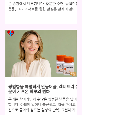
은 습관에서 비롯됩니다. 충분한 수면, 규칙적인
운동, 그리고 서로를 향한 관심은 관계의 깊이를
결정짓는 중요한 요소입니다. 하지만 때로는 아
무리 생활 습관을 잘 챙겨도 신체가 보내는 신호
를 무시할 수 없는 순간이 옵니다. 그 신호를 이
해하고 당당한 해결책을 찾는 것이 바로 건강한
관계를 유지하는 비결입니다. 관계 만족도를 높
이는 일상의 습관들 관계의 만족도는 소통과 신
체적 친밀감의 균형에서 비롯됩니다. 규칙적인
운동은 혈액순환을 개선하고 자신감을 높여주
며, 충분한 수면은 호르몬 균형을 유지하는 데
도움을 줍니다. 또한 파트너와의 솔직하고 따뜻
한 대화는 정서적 친밀감을 높여 관계를 더욱 단
단하게 만듭니다. 하지만 발기부전은 이러한 균
형을 깨뜨리는 주요 요인이 될 수 있습니다. 혈
관 건강이나 호르몬 변화의 신호일 수 있는 이
평범함을 특별하게 만들어줄, 레비트라주
문제를 방치하면 자존감 하락과 고독감이 깊어
문이 가져온 하루의 변화
질 수 있습니다. 인터넷에는 비아그라 구
우리는 살아가면서 수많은 평범한 날들을 맞이
합니다. 아침에 일어나 출근하고, 일을 마치고
집으로 돌아와 잠드는 일상의 반복. 그런데 가끔