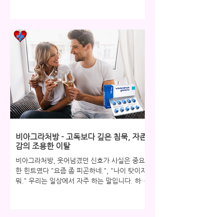
은 이 평범한 하루하루가 특별하게 느껴질 때가
있습니다. 이유 없이 기분이 좋아지고, 사랑하는
사람과의 대화 한마디에 미소가 번지는 그런 순
간들 말입니다. 이러한 순간들은 결코 우연이 아
닙니다. 그것은 우리가 매일 쌓아가는 작은 습관
과 관리의 결과물입니다. 특히 중년 이후의 남성
이라면 더욱 그렇습니다. 체력과 활력이 예전 같
지 않다는 것을 느끼면서도, 이를 방치하고 '그
냥 그러려니' 하며 넘기다 보면 어느새 자존감은
바닥을 치고, 연인관계도 점점 멀어지게 됩니다.
하지만 이 모든 것은 충분히 극복 가능한 문제입
니다. 중요한 것은 평범한 하루를 특별하게 만드
는 작은 습관을 들이는 것입니다. 그것이 바로
건강한 남성라이프의 시작입니다. 레비트라에
비아그라처방 - 고독보다 깊은 침묵, 자존
대한 올바른 이해와 효과 많은 분들이 레비트라
감의 조용한 이탈
주문을 고려하시지만, 정확한
비아그라처방, 웃어넘겼던 신호가 사실은 중요
한 힌트였다 "요즘 좀 피곤하네.", "나이 탓이지
뭐." 우리는 일상에서 자주 하는 말입니다. 하지
만 그렇게 가볍게 웃어넘겼던 신호들이 사실은
우리 몸이 보내는 중요한 힌트였다는 사실, 알고
계셨나요? 특히 예전 같지 않은 활력이나 연인