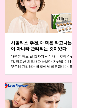
단순히 몸의 컨디션을 넘어, 삶의 깊은 부분
까지 아우를 때 비로소 완성됩니다. 러브약국
과 함께 진정한 삶의 질을 높이는 기준을 세
워보시길 바랍니다. 조루약 프릴리지, 올바른
기준으로 선택하기 진정한 삶의 질을 고민한
다면, 단순히 증상을 덮는 것이 아닌 근본적
인 변화를 주는 선택을 해야 합니다. 바로 이
지점에서 조루약 프릴리지가 중요해집니다.
시알리스 추천, 매력은 타고나는 것
프릴리지의 주성분은 '닥록세틴'으로, 뇌 속
세로토닌의 재흡수를 조절하여 사정 반응을
이 아니라 관리되는 것이었다
안정화시키는 방식으로 작용합니다. 본래
매력은 어느 날 갑자기 생겨나는 것이 아닙니
다. 타고난 외모나 재능보다, 자신을 이해하고
꾸준히 관리하는 태도에서 비롯됩니다. 특히
남성에게 있어 활력과 자신감은 이러한 관리
의 핵심입니다. 예전 같지 않다고 느껴질 때,
그 신호를 무시하지 않고 당당한 해결책을 찾
는 것이 바로 매력적인 삶을 유지하는 비결입
니다. 매력의 본질, 꾸준한 관리에서 비롯되다
매력적인 사람들은 한 가지 공통점이 있습니
다. 바로 자신의 몸과 마음이 보내는 신호에
귀 기울이고, 필요한 순간에 현명한 선택을