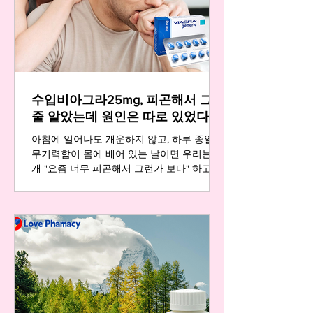
한다는 것입니다. 발기부전은 더 이상 특정
연령층의 전유물이 아닙니다. 스트레스, 혈관
건강, 호르몬 변화 등 다양한 요인이 복합적
으로 작용해 나타나는 신체의 신호로, 20대에
서도 경험할 수 있는 흔한 문제입니다. 이러
한 변화를 방치하면 자존감 하락과 고독감이
수입비아그라25mg, 피곤해서 그런
깊어질 수 있습니다. 인터넷에는 비아그라 구
매 사이트, 온라인약국, 성인약국, 맥스비아
줄 알았는데 원인은 따로 있었다
등 수많은 정보가 넘쳐나지만,
아침에 일어나도 개운하지 않고, 하루 종일
무기력함이 몸에 배어 있는 날이면 우리는 대
개 "요즘 너무 피곤해서 그런가 보다" 하고 넘
어갑니다. 하지만 그 피곤함의 이면에, 단순한
수면 부족이나 업무 스트레스와는 다른 원인
이 자리 잡고 있을 때가 있습니다. 특히 나이
가 들어가면서 느껴지는 예전 같지 않은 활력
저하와 연인과의 관계에서의 작은 변화는, 사
실 우리 몸이 보내는 중요한 신호입니다. 오
늘은 많은 분들이 피곤함으로 치부하며 웃어
넘겼던 그 신호에 대해 진솔하게 이야기해 보
려 합니다. 고독보다 깊은 침묵, 자존감의 조