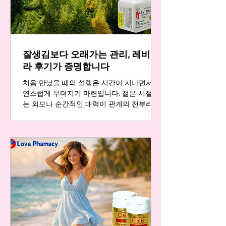
용한 이탈 처음에는 단순한 피로감으로 여겼
던 증상이 시간이 지나면서 연인이나 배우자
와의 관계에서 예전 같지 않은 스테미나와 정
력으로 다가옵니다. 부부 또는 연인 사이의
성관계는 단순한 육체적 교감을 넘어 서로의
잘생김보다 오래가는 관리, 레비트
사랑과 신뢰를 확인하는 중요한 대화의 장입
니다. 그런데 이 소중한 순간마다 자신감이
라 후기가 증명합니다
흔들리고 불안감이 엄습하면 자연스럽게 고
처음 만났을 때의 설렘은 시간이 지나면서 자
연스럽게 무뎌지기 마련입니다. 젊은 시절에
는 외모나 순간적인 매력이 관계의 전부라고
생각했지만, 나이가 들수록 깨닫게 됩니다. 진
짜 관계를 오래 지속하게 하는 것은 타고난
잘생김이 아니라 꾸준한 관리와 서로에 대한
배려라는 사실을 말이죠. 많은 중년 남성분들
이 어느 순간 자신의 몸과 마음이 예전 같지
않아 느끼는 쓸쓸함과 외로움은 생각보다 깊
습니다. 자존감 하락은 자연스럽게 연인관계
에도 영향을 미쳐, 예전처럼 화끈하고 짜릿했
던 순간들이 점점 멀어져 갑니다. 하지만 이
것은 결코 체념해야 할 문제가 아닙니다. 중
요한 것은 지금 이 순간에도 자신을 돌보고