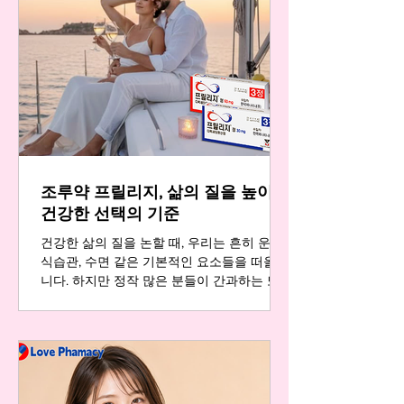
부르며 연인관계에도 깊은 영향을 미칩니다.
어느 날 거울 속 자신의 모습에서 섹시한 매
력을 더 이상 느끼지 못할 때, 우리는 그제야
건강 관리의 중요성을 뼈저리게 깨닫게 됩니
다. 하지만 중요한 것은 그 깨달음이 늦지 않
았다는 사실입니다. 건강 관리는 결코 복잡하
거나 거창한 것이 아닙니다. 규칙적인 운동,
균형 잡힌 식사, 그리고 필요한 경우 현명한
선택을 통해 우리는 자신감을 되찾을 수 있습
니다. 그리고 그 과정에서 많은 분들이 주목
조루약 프릴리지, 삶의 질을 높이는
하는 것이 바로 레비트라입니다. 레비트라에
대한 올바른 이해와 레비트라배대지 활용 많
건강한 선택의 기준
은 분들이 레비트라배대지를 통해 제품
건강한 삶의 질을 논할 때, 우리는 흔히 운동,
식습관, 수면 같은 기본적인 요소들을 떠올립
니다. 하지만 정작 많은 분들이 간과하는 또
하나의 중요한 축이 있습니다. 바로 관계의
만족도와 자신감입니다. 특히 은밀한 순간에
느끼는 불안감이나 조바심은 자존감 하락으
로 이어지고, 이는 고독감이나 무기력함으로
까지 번질 수 있습니다. 이제는 이러한 문제
를 더 이상 방치하지 마세요. 건강한 선택은