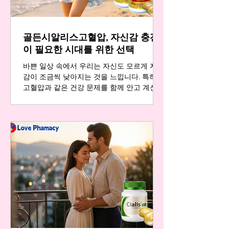
더 나은 내일을 위해 작은 용기를 내는 것입
니다. 많은 분들이 이러한 고민을 해결하는
과정에서 레비트라 후기를 찾아보시고, 실제
골든시알리스고혈압, 자신감 충전
로 긍정적인 변화를 경험하고 계십니다. 이제
부터 진정한 매력은 얼굴이 아닌, 상대방을
이 필요한 시대를 위한 선택
대하는 자신감과 태도에서 비롯된다는 것을
바쁜 일상 속에서 우리는 자신도 모르게 자존
기억해
감이 조금씩 낮아지는 것을 느낍니다. 특히
고혈압과 같은 건강 문제를 함께 안고 계신
분들은 남성 건강에 대한 고민이 더욱 깊어지
기 마련입니다. 오늘은 러브약국과 함께 자신
감도 충전이 필요한 시대에, 건강을 고려한
현명한 선택에 대해 이야기해 보겠습니다. 자
신감도 충전이 필요한 시대입니다 현대 사회
는 우리에게 끊임없이 무언가를 요구합니다.
직장에서의 성과, 인간관계에서의 자신감, 그
리고 연인과의 관계에서의 활력까지. 하지만
때로는 우리 내면의 배터리가 방전된 것처럼
모든 것이 무기력하게 느껴질 때가 있습니다.
특히 발기부전은 남성의 자존감을 가장 직접
적으로 흔드는 요소 중 하나입니다. 예전과
같은 정력과 스테미나가 아쉽고, 강직도와 지