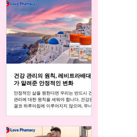
신호를 단순한 나이 탓이나 피로로 치부하고
넘기는 순간, 우리는 스스로를 가장 위험한
상황에 내몰고 있는지도 모릅니다. 진짜 문제
는 그 신호를 인정하지 않고 방치할 때 더 큰
변화로 찾아온다는 사실입니다. 오늘은 이 신
호를 이해하고 건강하게 대응하는 방법에 대
해 함께 생각해 보겠습니다. 혼자라고 느껴질
때, 이미 시작된 변화 많은 분들이 연인이나
배우자와의 관계에서 예전 같지 않은 스테미
나와 정력으로 인해 고독이나 쓸쓸함을 느끼
곤 합니다. 부부 또는 연인 사이의 성관계는
건강 관리의 원칙, 레비트라배대지
단순한 육체적 교감을 넘어 서로의 사랑과 신
뢰를 확인하는 중요한 대화의 장입니다. 그런
가 알려준 안정적인 변화
데 이 소중한 순간마다 자신감
안정적인 삶을 원한다면 우리는 반드시 건강
관리에 대한 원칙을 세워야 합니다. 건강은
결코 하루아침에 이루어지지 않으며, 무너지
는 것 또한 순식간입니다. 특히 중년 이후의
남성이라면 그 원칙이 더욱 중요해집니다. 예
전 같지 않은 체력과 활력은 어느 순간 자존
감 하락으로 이어지고, 이는 고독과 외로움을