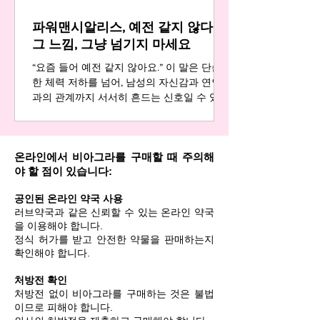
구력에 대한 자신감이 떨어지면 자연스럽게
파워맨시알리스, 예전 같지 않다는
은밀한 순간을 피하게 됩니다. 고독과 외로움,
쓸쓸함이 밀려오는 이유입니다. 부부 또는 연
그 느낌, 그냥 넘기지 마세요
인 사이의 성관계가 중요한 이유는 단순한 육
“요즘 들어 예전 같지 않아요.” 이 말은 단순
한 체력 저하를 넘어, 남성의 자신감과 연인
과의 관계까지 서서히 흔드는 신호일 수 있습
니다. 많은 분들이 이를 일시적인 피로나 컨
디션 저하로 치부하고 넘기지만, 이는 신체가
보내는 중요한 신호입니다. 특히 중년 이후에
온라인에서 비아그라를 구매할 때 주의해
는 근육량이 매년 1~2%씩 감소하고, 남성호르
야 할 점이 있습니다:
몬이 줄어들면서 체력 저하와 함께 의욕이 떨
어지기 마련입니다 . 그런데 왜 어떤 사람들
공인된 온라인 약국 사용
은 활력을 유지하고, 어떤 사람들은 무기력해
러브약국과 같은 신뢰할 수 있는 온라인 약국
질까요? 그 차이는 ‘예전 같지 않다’는 신호를
을 이용해야 합니다.
어떻게 해석하고 대처하느냐에 달려 있습니
정식 허가를 받고 안전한 약물을 판매하는지
다. 중요한 것은 이 신호를 방치하지 않고, 건
확인해야 합니다.
강한 활력을 되찾기 위해 필요한 선택을 하는
용기입니다. 무심코 넘긴 신호, 관계를 흔드는
처방전 확인
시작 “예전 같지 않다”는 느낌을 무시하면, 자
처방전 없이 비아그라를 구매하는 것은 불법
이므로 피해야 합니다.
존감 하락과 고독감은 점점 깊어지고, 연인과