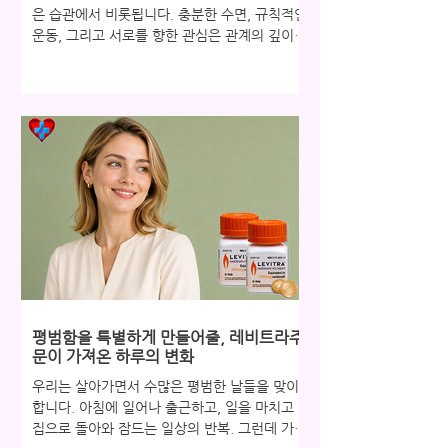
은 습관에서 비롯됩니다. 충분한 수면, 규칙적인
운동, 그리고 서로를 향한 관심은 관계의 깊이를
결정짓는 중요한 요소입니다. 하지만 때로는 아
무리 생활 습관을 잘 챙겨도 신체가 보내는 신호
를 무시할 수 없는 순간이 옵니다. 그 신호를 이
해하고 당당한 해결책을 찾는 것이 바로 건강한
관계를 유지하는 비결입니다. 관계 만족도를 높
이는 일상의 습관들 관계의 만족도는 소통과 신
체적 친밀감의 균형에서 비롯됩니다. 규칙적인
운동은 혈액순환을 개선하고 자신감을 높여주
며, 충분한 수면은 호르몬 균형을 유지하는 데
도움을 줍니다. 또한 파트너와의 솔직하고 따뜻
한 대화는 정서적 친밀감을 높여 관계를 더욱 단
단하게 만듭니다. 하지만 발기부전은 이러한 균
형을 깨뜨리는 주요 요인이 될 수 있습니다. 혈
관 건강이나 호르몬 변화의 신호일 수 있는 이
평범함을 특별하게 만들어줄, 레비트라주
문제를 방치하면 자존감 하락과 고독감이 깊어
문이 가져온 하루의 변화
질 수 있습니다. 인터넷에는 비아그라 구
우리는 살아가면서 수많은 평범한 날들을 맞이
합니다. 아침에 일어나 출근하고, 일을 마치고
집으로 돌아와 잠드는 일상의 반복. 그런데 가끔