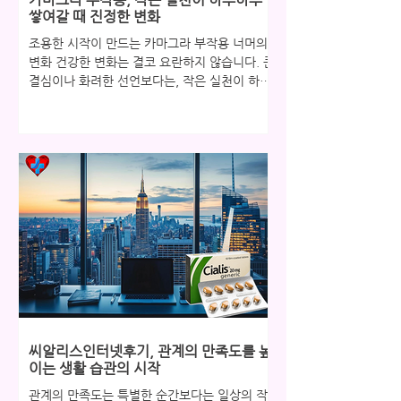
신뢰를 확인하는 중요한 대화의 장입니다. 그런
쌓여갈 때 진정한 변화
데 이 소중한 순간마다 자신감이 흔
조용한 시작이 만드는 카마그라 부작용 너머의
변화 건강한 변화는 결코 요란하지 않습니다. 큰
결심이나 화려한 선언보다는, 작은 실천이 하루
하루 쌓여갈 때 진정한 변화는 조용히 자리 잡습
니다. 마치 아침마다 물 한 잔을 마시는 습관이
나, 짧은 산책을 통해 몸과 마음이 가벼워지는
경험처럼 말이죠. 특히 남성분들께 있어 이러한
조용한 변화는 자존감 회복으로 이어지고, 이는
다시 연인관계에 긍정적인 에너지를 불어넣습니
다. 고독과 외로움을 대체하는 것은 바로 이 작
지만 확실한 변화들입니다. 혼자라고 느낄 때,
그 시작은 더욱 조용히 혼자라고 느낄 때, 쓸쓸
함이 밀려올 때 우리는 주변에 알리지 않고 조용
히 무너지곤 합니다. 하지만 발기부전 극복에 관
한 이야기를 할 때 가장 먼저 언급되는 것은 바
로 이 '은밀한 시작'입니다. 부부 또는 연인 사이
에 성관계가 중요한 이유는 단순한 육체적 결합
씨알리스인터넷후기, 관계의 만족도를 높
을 넘어, 서로에게 여전히 매력적인 존재임을 확
이는 생활 습관의 시작
인하고 외로움을 함께 녹여
관계의 만족도는 특별한 순간보다는 일상의 작