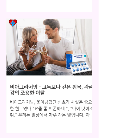
은 이 평범한 하루하루가 특별하게 느껴질 때가
있습니다. 이유 없이 기분이 좋아지고, 사랑하는
사람과의 대화 한마디에 미소가 번지는 그런 순
간들 말입니다. 이러한 순간들은 결코 우연이 아
닙니다. 그것은 우리가 매일 쌓아가는 작은 습관
과 관리의 결과물입니다. 특히 중년 이후의 남성
이라면 더욱 그렇습니다. 체력과 활력이 예전 같
지 않다는 것을 느끼면서도, 이를 방치하고 '그
냥 그러려니' 하며 넘기다 보면 어느새 자존감은
바닥을 치고, 연인관계도 점점 멀어지게 됩니다.
하지만 이 모든 것은 충분히 극복 가능한 문제입
니다. 중요한 것은 평범한 하루를 특별하게 만드
는 작은 습관을 들이는 것입니다. 그것이 바로
건강한 남성라이프의 시작입니다. 레비트라에
비아그라처방 - 고독보다 깊은 침묵, 자존
대한 올바른 이해와 효과 많은 분들이 레비트라
감의 조용한 이탈
주문을 고려하시지만, 정확한
비아그라처방, 웃어넘겼던 신호가 사실은 중요
한 힌트였다 "요즘 좀 피곤하네.", "나이 탓이지
뭐." 우리는 일상에서 자주 하는 말입니다. 하지
만 그렇게 가볍게 웃어넘겼던 신호들이 사실은
우리 몸이 보내는 중요한 힌트였다는 사실, 알고
계셨나요? 특히 예전 같지 않은 활력이나 연인