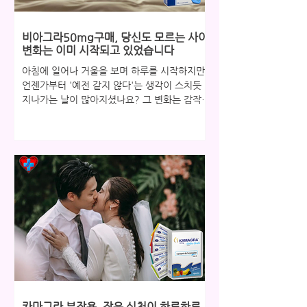
비아그라50mg구매, 당신도 모르는 사이
변화는 이미 시작되고 있었습니다
아침에 일어나 거울을 보며 하루를 시작하지만,
언젠가부터 '예전 같지 않다'는 생각이 스치듯
지나가는 날이 많아지셨나요? 그 변화는 갑작스
럽게 찾아오지 않습니다. 당신도 모르는 사이,
피로는 몸에 배어 있었고, 활력은 조금씩 줄어들
고 있었습니다. 특히 연인이나 배우자와의 관계
에서 느껴지는 미묘한 거리감은, 단순히 기분 탓
이 아닌 몸이 보내는 중요한 신호일 수 있습니
다. 하지만 중요한 것은 이러한 변화를 인지하
고, 더 나은 방향으로 나아가기 위한 첫걸음을
내딛는 것입니다. 지금 이 순간, 당신의 작은 선
택이 새로운 변화의 시작이 될 수 있습니다. 혼
자라고 느껴질 때, 이미 시작된 변화 많은 분들
이 연인이나 배우자와의 관계에서 예전 같지 않
은 스테미나와 정력으로 인해 고독이나 쓸쓸함
을 느끼곤 합니다. 부부 또는 연인 사이의 성관
계는 단순한 육체적 교감을 넘어 서로의 사랑과
카마그라 부작용, 작은 실천이 하루하루