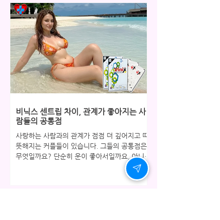
과의 관계에서 느껴지는 미묘한 거리감은 결코
무시할 수 없는 변화의 시작입니다. 많은 분들이
처음에는 대수롭지 않게 여기지만, 시간이 지날
수록 그 신호는 점점 더 선명해지고, 어느 순간
자존감까지 흔들리게 됩니다. 오늘은 그동안 웃
어넘겼던 신호들에 귀 기울이고, 건강한 자신감
을 되찾을 수 있는 지혜로운 방법에 대해 이야기
해 보려 합니다. 고독보다 깊은 침묵, 자존감의
조용한 이탈 처음에는 단순한 피로감으로 치부
했던 변화가 어느 순간 연인과의 관계에서 예전
같지 않은 스테미나와 정력으로 다가옵니다. 부
비닉스 센트립 차이, 관계가 좋아지는 사
부 또는 연인 사이의 성관계는 단순한 육체적 교
람들의 공통점
감을 넘어 서로의 사랑과 신
사랑하는 사람과의 관계가 점점 더 깊어지고 따
뜻해지는 커플들이 있습니다. 그들의 공통점은
무엇일까요? 단순히 운이 좋아서일까요, 아니면
특별한 비결이 있는 것일까요. 가까이 들여다보
면 그들은 한 가지 분명한 패턴을 공유하고 있습
니다. 바로 서로에 대한 관심을 당연한 것으로
여기지 않고, 관계의 온도를 유지하기 위해 현실
적인 노력을 아끼지 않는다는 사실입니다. 그들
은 어려운 주제도 피하지 않고 솔직하게 대화하