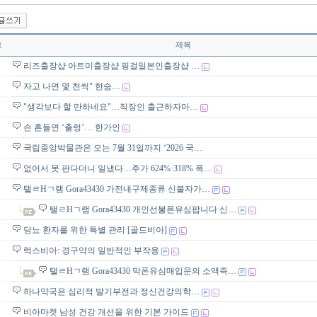
호
제목
리즈출장샵 아트미출장샵 핑걸일본인출장샵 …
자고 나면 몇 천씩" 한숨…
"생각보다 할 만하네요"…직장인 출근하자마…
손 흔들면 ‘출렁’… 한가인
국립중앙박물관은 오는 7월 31일까지 ‘2026 국…
없어서 못 판다더니 일냈다…주가 624%·318% 폭…
탤ㄹHㄱ램 Gora43430 가전내구제종류 신불자가…
탤ㄹHㄱ램 Gora43430 개인선불폰유심팝니다 신…
당뇨 환자를 위한 특별 관리 [골드비아]
럭스비아: 경구약의 일반적인 부작용
탤ㄹHㄱ램 Gora43430 막폰유심매입문의 소액즉…
하나약국은 심리적 발기부전과 정신건강의학…
비아마켓 남성 건강 개선을 위한 기본 가이드