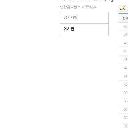
연합금속볼트 커/뮤/니/티
공지사항
번
47
게시판
46
45
44
43
42
41
40
39
38
37
36
35