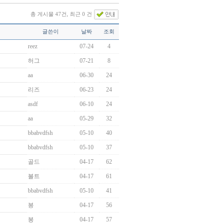
총 게시물 47건, 최근 0 건
글쓴이
날짜
조회
reez
07-24
4
허그
07-21
8
aa
06-30
24
리즈
06-23
24
asdf
06-10
24
aa
05-29
32
bbabvdfsh
05-10
40
bbabvdfsh
05-10
37
골드
04-17
62
볼트
04-17
61
bbabvdfsh
05-10
41
봉
04-17
56
봉
04-17
57