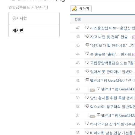
연합금속볼트 커/뮤/니/티
공지사항
번호
47
리즈출장샵 아트미출장샵 
게시판
46
자고 나면 몇 천씩" 한숨…
45
"생각보다 할 만하네요"…
44
손 흔들면 ‘출렁’… 한가인
43
국립중앙박물관은 오는 7월 31
42
없어서 못 판다더니 일냈다…주
41
탤ㄹHㄱ램 Gora43430 
40
탤ㄹHㄱ램 Gora43
39
당뇨 환자를 위한 특별 관리 
38
럭스비아: 경구약의 일반적
37
탤ㄹHㄱ램 Gora43
36
하나약국은 심리적 발기부
35
비아마켓 남성 건강 개선을 