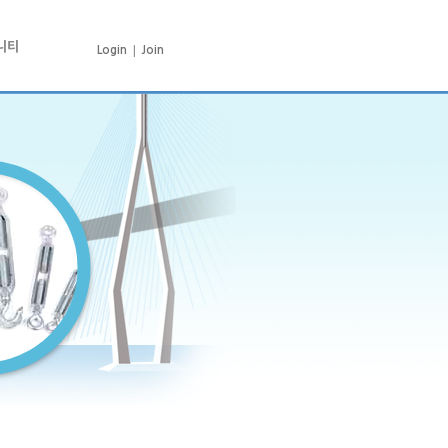
니티
|
Login
Join